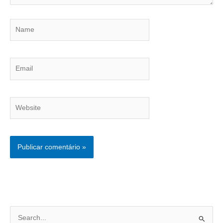
Name
Email
Website
P