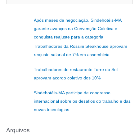
e
s
Após meses de negociação, Sindehotéis-MA
q
garante avanços na Convenção Coletiva e
u
conquista reajuste para a categoria
i
Trabalhadores da Rossini Steakhouse aprovam
s
reajuste salarial de 7% em assembleia
a
r
Trabalhadores do restaurante Torre do Sol
p
aprovam acordo coletivo dos 10%
o
r
Sindehotéis-MA participa de congresso
:
internacional sobre os desafios do trabalho e das
novas tecnologias
Arquivos