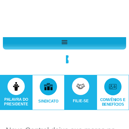
Ir
A
para
r
o
q
conteúdo
u
i
v
o
Search
s
PALAVRA DO
CONVÊNIOS E
FILIE-SE
SINDICATO
PRESIDENTE
BENEFÍCIOS