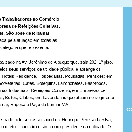
s Trabalhadores no Comércio
esa de Refeições Coletivas,
ís
, São José de Ribamar
cada pela atuação em todas as
 categoria que representa.
lizado na Av. Jerônimo de Albuquerque, sala 202, 1º piso,
os seus serviços de utilidade pública, e abrange os
ce, Hotéis Residence, Hospedarias, Pousadas, Pensões; em
orveterias, Cafés, Botequins, Lanchonetes, Fast-foods,
nhas Industriais, Refeições Convênio; em Empresas de
s, Boites, Clubes; em Lavanderias que atuem no segmento
ibamar, Raposa e Paço do Lumiar MA.
C
strado pelo seu associado Luiz Henrique Pereira da Silva,
o diretor financeiro e sim como presidente da entidade. O