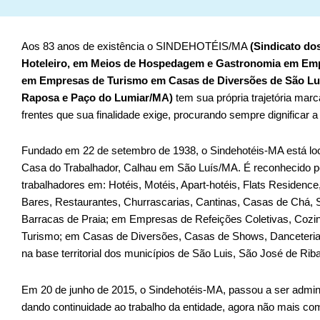
Aos 83 anos de existência o SINDEHOTÉIS/MA
(Sindicato do
Hoteleiro, em Meios de Hospedagem e Gastronomia em Empr
em Empresas de Turismo em Casas de Diversões de São
Lu
Raposa e Paço do Lumiar/MA)
tem sua própria trajetória mar
frentes que sua finalidade exige, procurando sempre dignificar a
Fundado em 22 de setembro de 1938, o Sindehotéis-MA está loca
Casa do Trabalhador, Calhau em São Luís/MA. É reconhecido pel
trabalhadores em: Hotéis, Motéis, Apart-hotéis, Flats Residen
Bares, Restaurantes, Churrascarias, Cantinas, Casas de Chá, S
Barracas de Praia; em Empresas de Refeições Coletivas, Cozi
Turismo; em Casas de Diversões, Casas de Shows, Danceteria
na base territorial dos municípios de São Luis, São José de R
Em 20 de junho de 2015, o Sindehotéis-MA, passou a ser admini
dando continuidade ao trabalho da entidade, agora não mais com