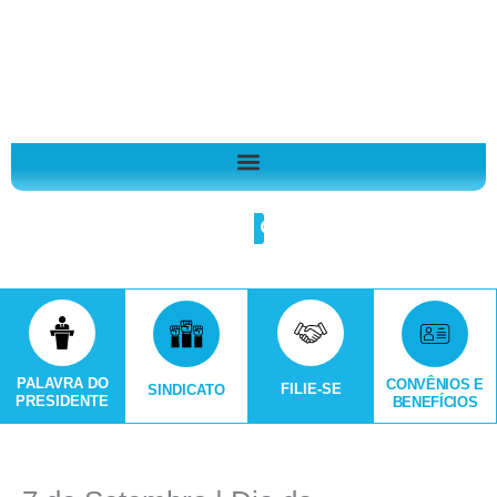
Ir
A
para
r
o
q
conteúdo
u
i
v
o
Search
s
PALAVRA DO
CONVÊNIOS E
FILIE-SE
SINDICATO
PRESIDENTE
BENEFÍCIOS