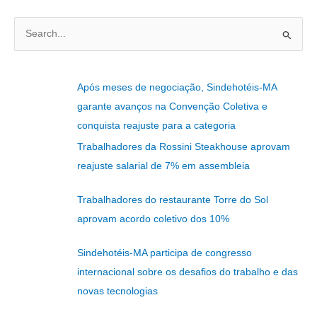
P
e
s
Após meses de negociação, Sindehotéis-MA
q
garante avanços na Convenção Coletiva e
u
conquista reajuste para a categoria
i
Trabalhadores da Rossini Steakhouse aprovam
s
reajuste salarial de 7% em assembleia
a
r
Trabalhadores do restaurante Torre do Sol
p
aprovam acordo coletivo dos 10%
o
r
Sindehotéis-MA participa de congresso
:
internacional sobre os desafios do trabalho e das
novas tecnologias