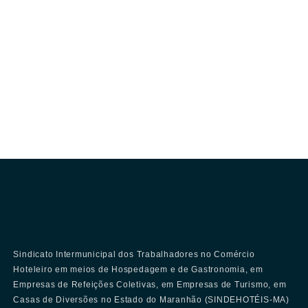
Sindicato Intermunicipal dos Trabalhadores no Comércio
Hoteleiro em meios de Hospedagem e de Gastronomia, em
Empresas de Refeições Coletivas, em Empresas de Turismo, em
Casas de Diversões no Estado do Maranhão (SINDEHOTÉIS-MA)