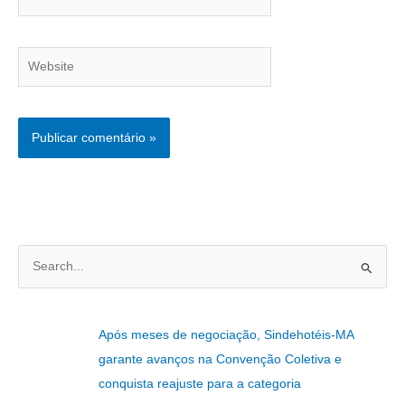
Website
P
e
s
Após meses de negociação, Sindehotéis-MA
q
garante avanços na Convenção Coletiva e
u
conquista reajuste para a categoria
i