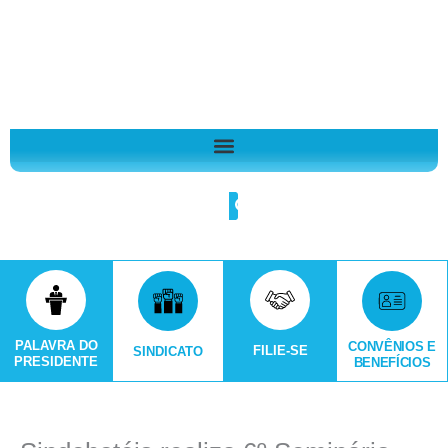
Ir
A
para
r
o
q
conteúdo
u
i
v
o
Search
s
PALAVRA DO
CONVÊNIOS E
FILIE-SE
SINDICATO
PRESIDENTE
BENEFÍCIOS