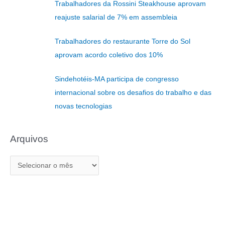
Trabalhadores da Rossini Steakhouse aprovam
s
reajuste salarial de 7% em assembleia
a
r
Trabalhadores do restaurante Torre do Sol
p
aprovam acordo coletivo dos 10%
o
r
Sindehotéis-MA participa de congresso
:
internacional sobre os desafios do trabalho e das
novas tecnologias
Arquivos