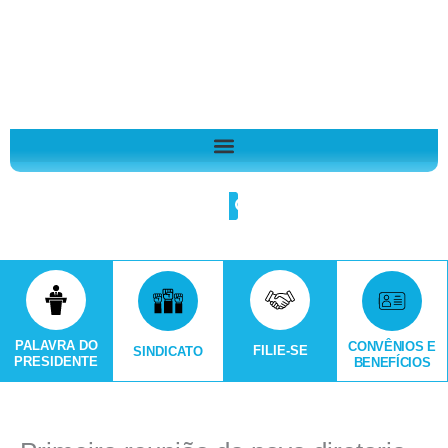
Ir
A
para
r
o
q
conteúdo
u
i
v
o
Search
s
PALAVRA DO
CONVÊNIOS E
FILIE-SE
SINDICATO
PRESIDENTE
BENEFÍCIOS