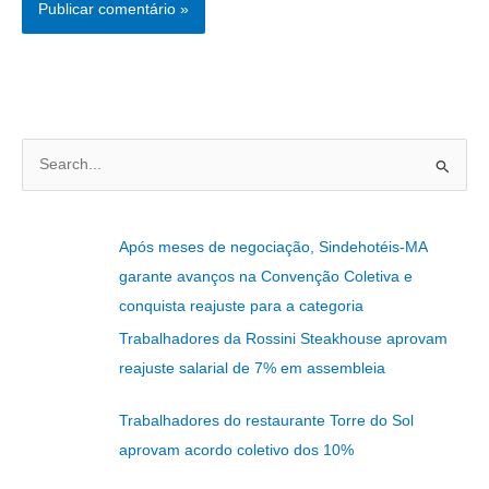
P
e
s
Após meses de negociação, Sindehotéis-MA
q
garante avanços na Convenção Coletiva e
u
conquista reajuste para a categoria
i
Trabalhadores da Rossini Steakhouse aprovam
s
reajuste salarial de 7% em assembleia
a
r
Trabalhadores do restaurante Torre do Sol
p
aprovam acordo coletivo dos 10%
o