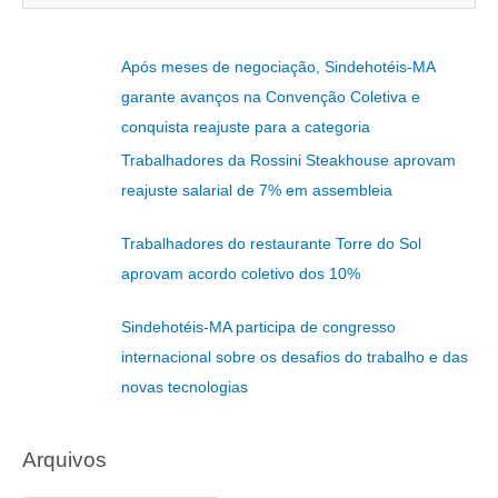
e
s
Após meses de negociação, Sindehotéis-MA
q
garante avanços na Convenção Coletiva e
u
conquista reajuste para a categoria
i
Trabalhadores da Rossini Steakhouse aprovam
s
reajuste salarial de 7% em assembleia
a
r
Trabalhadores do restaurante Torre do Sol
p
aprovam acordo coletivo dos 10%
o
r
Sindehotéis-MA participa de congresso
:
internacional sobre os desafios do trabalho e das
novas tecnologias
Arquivos