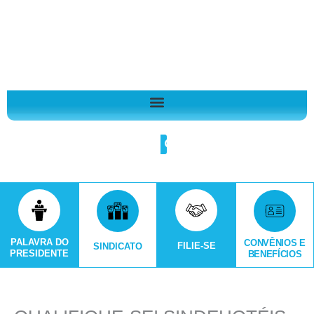
Ir
A
para
r
o
q
conteúdo
u
i
v
o
Search
s
PALAVRA DO
CONVÊNIOS E
FILIE-SE
SINDICATO
PRESIDENTE
BENEFÍCIOS