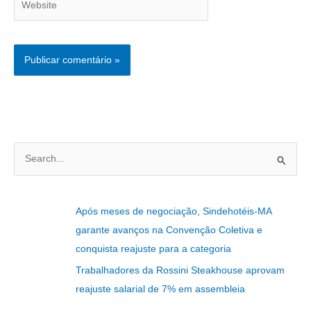
P
e
s
Após meses de negociação, Sindehotéis-MA
q
garante avanços na Convenção Coletiva e
u
conquista reajuste para a categoria
i
Trabalhadores da Rossini Steakhouse aprovam
s
reajuste salarial de 7% em assembleia
a