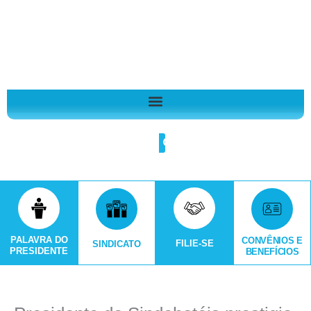
Ir
A
para
r
o
q
conteúdo
u
i
v
o
Search
s
PALAVRA DO
CONVÊNIOS E
FILIE-SE
SINDICATO
PRESIDENTE
BENEFÍCIOS