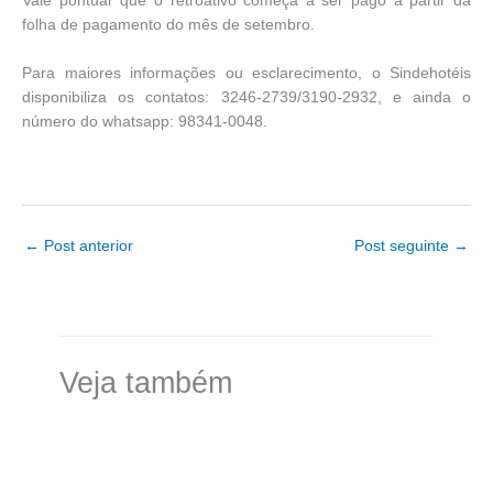
Vale pontuar que o retroativo começa a ser pago a partir da
folha de pagamento do mês de setembro.
Para maiores informações ou esclarecimento, o Sindehotéis
disponibiliza os contatos: 3246-2739/3190-2932, e ainda o
número do whatsapp: 98341-0048.
←
Post anterior
Post seguinte
→
Veja também