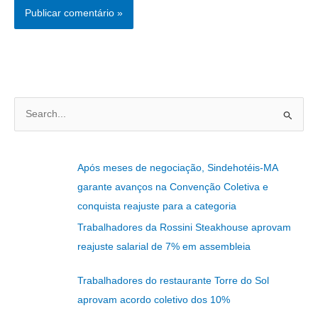
P
e
s
Após meses de negociação, Sindehotéis-MA
q
garante avanços na Convenção Coletiva e
u
conquista reajuste para a categoria
i
Trabalhadores da Rossini Steakhouse aprovam
s
reajuste salarial de 7% em assembleia
a
r
Trabalhadores do restaurante Torre do Sol
p
aprovam acordo coletivo dos 10%
o