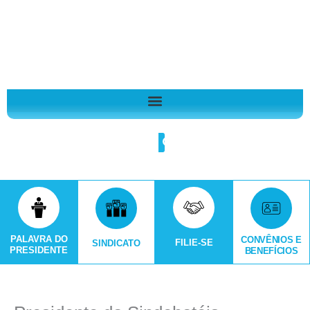
Ir
A
para
r
o
q
conteúdo
u
i
v
o
Search
s
PALAVRA DO
CONVÊNIOS E
FILIE-SE
SINDICATO
PRESIDENTE
BENEFÍCIOS