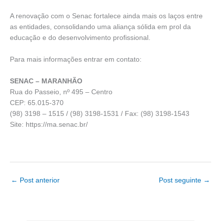
A renovação com o Senac fortalece ainda mais os laços entre
as entidades, consolidando uma aliança sólida em prol da
educação e do desenvolvimento profissional.
Para mais informações entrar em contato:
SENAC – MARANHÃO
Rua do Passeio, nº 495 – Centro
CEP: 65.015-370
(98) 3198 – 1515 / (98) 3198-1531 / Fax: (98) 3198-1543
Site: https://ma.senac.br/
←
Post anterior
Post seguinte
→