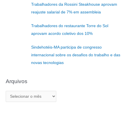
Trabalhadores da Rossini Steakhouse aprovam
s
reajuste salarial de 7% em assembleia
a
r
Trabalhadores do restaurante Torre do Sol
p
aprovam acordo coletivo dos 10%
o
r
Sindehotéis-MA participa de congresso
:
internacional sobre os desafios do trabalho e das
novas tecnologias
Arquivos