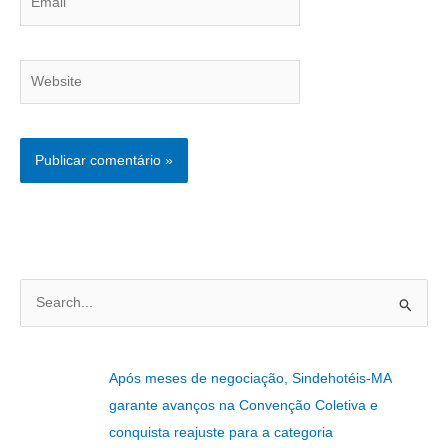
Website
P
e
s
Após meses de negociação, Sindehotéis-MA
q
garante avanços na Convenção Coletiva e
u
conquista reajuste para a categoria
i