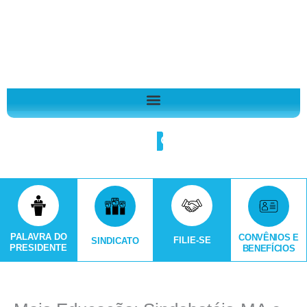
Ir
A
para
r
o
q
conteúdo
u
i
v
o
Search
s
PALAVRA DO
CONVÊNIOS E
FILIE-SE
SINDICATO
PRESIDENTE
BENEFÍCIOS