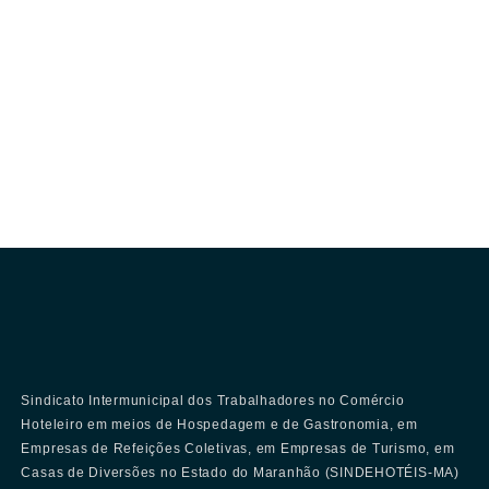
Sindicato Intermunicipal dos Trabalhadores no Comércio
Hoteleiro em meios de Hospedagem e de Gastronomia, em
Empresas de Refeições Coletivas, em Empresas de Turismo, em
Casas de Diversões no Estado do Maranhão (SINDEHOTÉIS-MA)