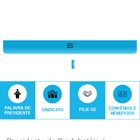
Ir
A
para
r
o
q
conteúdo
u
i
v
o
Search
s
PALAVRA DO
CONVÊNIOS E
FILIE-SE
SINDICATO
PRESIDENTE
BENEFÍCIOS