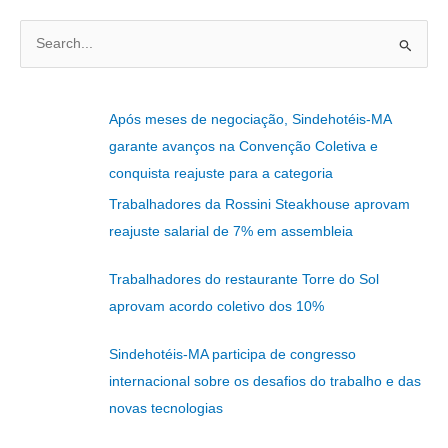
P
e
s
Após meses de negociação, Sindehotéis-MA
q
garante avanços na Convenção Coletiva e
u
conquista reajuste para a categoria
i
Trabalhadores da Rossini Steakhouse aprovam
s
reajuste salarial de 7% em assembleia
a
r
Trabalhadores do restaurante Torre do Sol
p
aprovam acordo coletivo dos 10%
o
r
Sindehotéis-MA participa de congresso
:
internacional sobre os desafios do trabalho e das
novas tecnologias