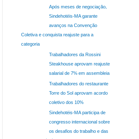
s
Após meses de negociação,
q
Sindehotéis-MA garante
u
avanços na Convenção
i
Coletiva e conquista reajuste para a
s
categoria
a
Trabalhadores da Rossini
r
Steakhouse aprovam reajuste
p
salarial de 7% em assembleia
o
Trabalhadores do restaurante
r
Torre do Sol aprovam acordo
:
coletivo dos 10%
Sindehotéis-MA participa de
congresso internacional sobre
os desafios do trabalho e das