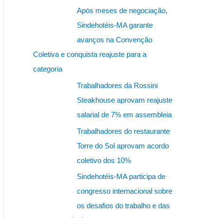
s
Após meses de negociação,
q
Sindehotéis-MA garante
u
avanços na Convenção
i
Coletiva e conquista reajuste para a
s
categoria
a
Trabalhadores da Rossini
r
Steakhouse aprovam reajuste
p
salarial de 7% em assembleia
o
Trabalhadores do restaurante
r
Torre do Sol aprovam acordo
:
coletivo dos 10%
Sindehotéis-MA participa de
congresso internacional sobre
os desafios do trabalho e das