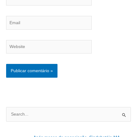
Email
Website
P
e
s