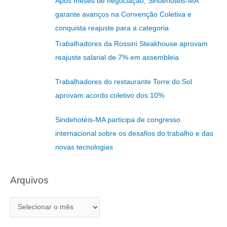
Após meses de negociação, Sindehotéis-MA
q
garante avanços na Convenção Coletiva e
u
conquista reajuste para a categoria
i
Trabalhadores da Rossini Steakhouse aprovam
s
reajuste salarial de 7% em assembleia
a
r
Trabalhadores do restaurante Torre do Sol
p
aprovam acordo coletivo dos 10%
o
r
Sindehotéis-MA participa de congresso
:
internacional sobre os desafios do trabalho e das
novas tecnologias
Arquivos