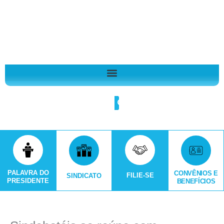
Ir
A
para
r
o
q
conteúdo
u
i
v
o
Search
s
PALAVRA DO
CONVÊNIOS E
FILIE-SE
SINDICATO
PRESIDENTE
BENEFÍCIOS