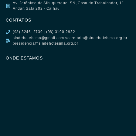
Av. Jerônimo de Albuquerque, SN, Casa do Trabalhador, 1º
Andar, Sala 202 - Calhau
CONTATOS
(98) 3246–2739 | (98) 3190-2932
sindehoteis.ma@gmail.com secretaria@sindehoteisma.org.br
presidencia@sindehoteisma.org.br
ONDE ESTAMOS