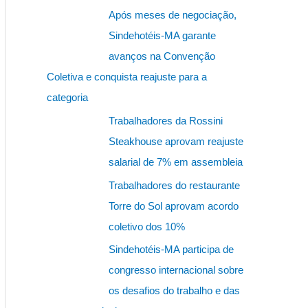
s
Após meses de negociação,
q
Sindehotéis-MA garante
u
avanços na Convenção
i
Coletiva e conquista reajuste para a
s
categoria
a
Trabalhadores da Rossini
r
Steakhouse aprovam reajuste
p
salarial de 7% em assembleia
o
Trabalhadores do restaurante
r
Torre do Sol aprovam acordo
:
coletivo dos 10%
Sindehotéis-MA participa de
congresso internacional sobre
os desafios do trabalho e das