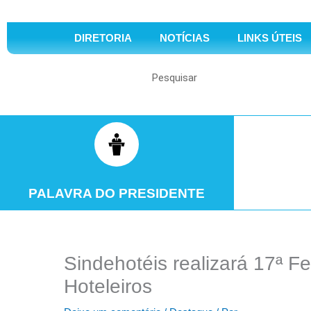
DIRETORIA
NOTÍCIAS
LINKS ÚTEIS
Search
PALAVRA DO PRESIDENTE
Sindehotéis realizará 17ª F
Hoteleiros