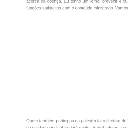
acerca da doença. Eu tenho um lema, prevenir é cui
funções satisfeitos com o conteúdo ministrado. Vamos 
Quem também participou da palestra foi a diretora do 
da entidade sindical ajudará muitos trabalhadores a se 