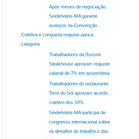
s
Após meses de negociação,
q
Sindehotéis-MA garante
u
avanços na Convenção
i
Coletiva e conquista reajuste para a
s
categoria
a
Trabalhadores da Rossini
r
Steakhouse aprovam reajuste
p
salarial de 7% em assembleia
o
Trabalhadores do restaurante
r
Torre do Sol aprovam acordo
:
coletivo dos 10%
Sindehotéis-MA participa de
congresso internacional sobre
os desafios do trabalho e das