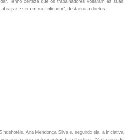
dar. Tenho certeza que os trabalhadores voltaram as suas
abraçar e ser um multiplicador”, destacou a diretora.
Sindehotéis, Ana Mendonça Silva e, segundo ela, a iniciativa
prevenir e conscientizar outros trabalhadores. “A diretoria do