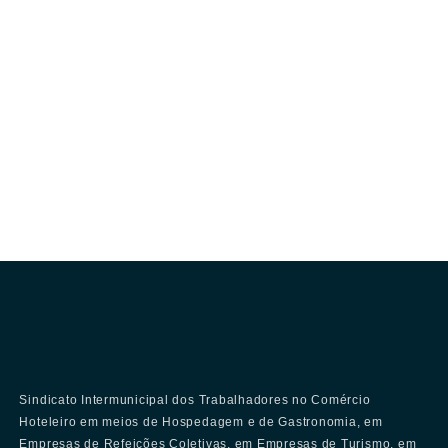
Sindicato Intermunicipal dos Trabalhadores no Comércio
Hoteleiro em meios de Hospedagem e de Gastronomia, em
Empresas de Refeições Coletivas, em Empresas de Turismo, em