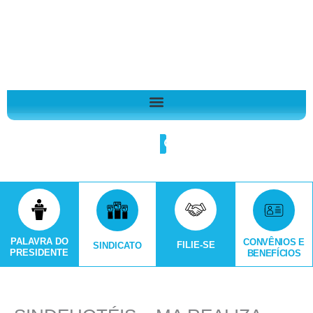
Ir
A
para
r
o
q
conteúdo
u
i
v
o
Search
s
PALAVRA DO
CONVÊNIOS E
FILIE-SE
SINDICATO
PRESIDENTE
BENEFÍCIOS