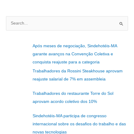
P
e
s
Após meses de negociação, Sindehotéis-MA
q
garante avanços na Convenção Coletiva e
u
conquista reajuste para a categoria
i
Trabalhadores da Rossini Steakhouse aprovam
s
reajuste salarial de 7% em assembleia
a
r
Trabalhadores do restaurante Torre do Sol
p
aprovam acordo coletivo dos 10%
o
r
Sindehotéis-MA participa de congresso
:
internacional sobre os desafios do trabalho e das
novas tecnologias