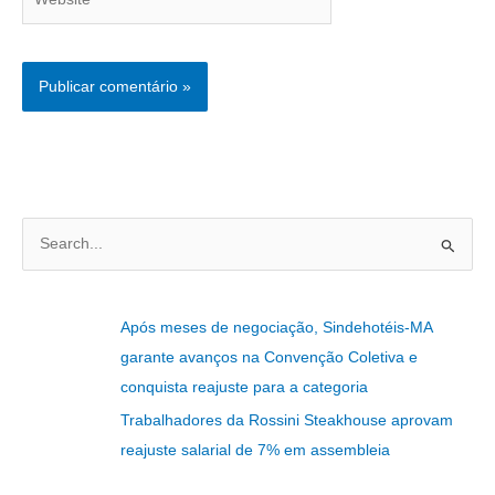
P
e
s
Após meses de negociação, Sindehotéis-MA
q
garante avanços na Convenção Coletiva e
u
conquista reajuste para a categoria
i
Trabalhadores da Rossini Steakhouse aprovam
s
reajuste salarial de 7% em assembleia
a
r