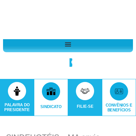
Ir
A
para
r
o
q
conteúdo
u
i
v
o
Search
s
PALAVRA DO
CONVÊNIOS E
FILIE-SE
SINDICATO
PRESIDENTE
BENEFÍCIOS