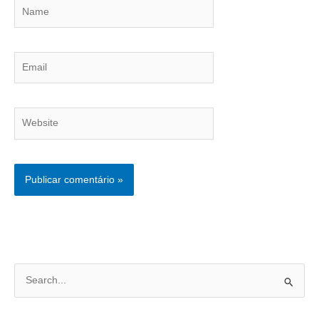
Name
Email
Website
P
e