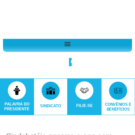
Ir
A
para
r
o
q
conteúdo
u
i
v
o
Search
s
PALAVRA DO
CONVÊNIOS E
FILIE-SE
SINDICATO
PRESIDENTE
BENEFÍCIOS