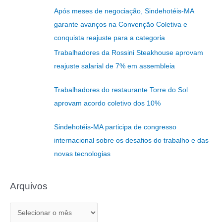
s
Após meses de negociação, Sindehotéis-MA
q
garante avanços na Convenção Coletiva e
u
conquista reajuste para a categoria
i
Trabalhadores da Rossini Steakhouse aprovam
s
reajuste salarial de 7% em assembleia
a
r
Trabalhadores do restaurante Torre do Sol
p
aprovam acordo coletivo dos 10%
o
r
Sindehotéis-MA participa de congresso
:
internacional sobre os desafios do trabalho e das
novas tecnologias
Arquivos