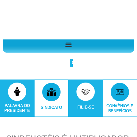
Ir
A
para
r
o
q
conteúdo
u
i
v
o
Search
s
PALAVRA DO
CONVÊNIOS E
FILIE-SE
SINDICATO
PRESIDENTE
BENEFÍCIOS