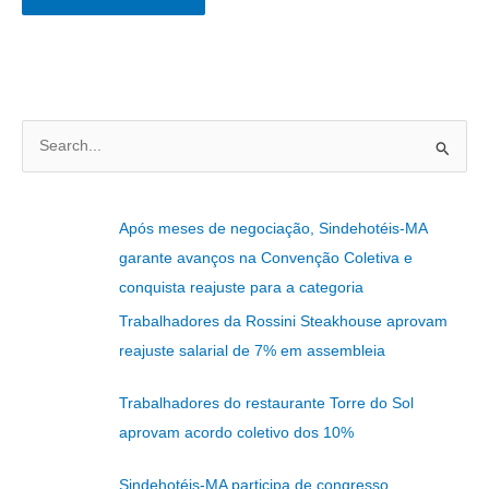
P
e
s
Após meses de negociação, Sindehotéis-MA
q
garante avanços na Convenção Coletiva e
u
conquista reajuste para a categoria
i
Trabalhadores da Rossini Steakhouse aprovam
s
reajuste salarial de 7% em assembleia
a
r
Trabalhadores do restaurante Torre do Sol
p
aprovam acordo coletivo dos 10%
o
r
Sindehotéis-MA participa de congresso