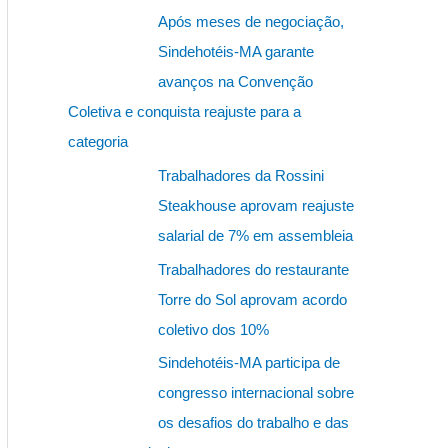
s
Após meses de negociação,
q
Sindehotéis-MA garante
u
avanços na Convenção
i
Coletiva e conquista reajuste para a
s
categoria
a
Trabalhadores da Rossini
r
Steakhouse aprovam reajuste
p
salarial de 7% em assembleia
o
Trabalhadores do restaurante
r
Torre do Sol aprovam acordo
:
coletivo dos 10%
Sindehotéis-MA participa de
congresso internacional sobre
os desafios do trabalho e das