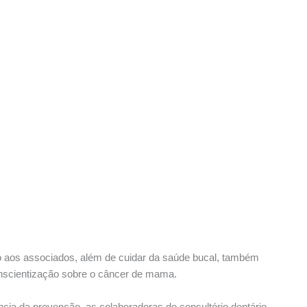
do aos associados, além de cuidar da saúde bucal, também
nscientização sobre o câncer de mama.
ncia da prevenção, as colaboradoras do consultório dentário