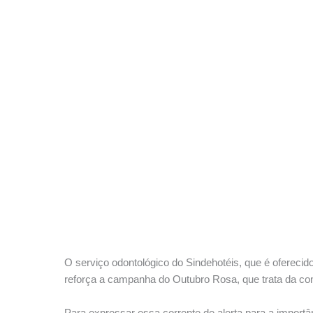
O serviço odontológico do Sindehotéis, que é ofereci
reforça a campanha do Outubro Rosa, que trata da co
Para expressar essa corrente de alerta para a importâ