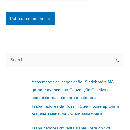
P
e
s
Após meses de negociação, Sindehotéis-MA
q
garante avanços na Convenção Coletiva e
u
conquista reajuste para a categoria
i
Trabalhadores da Rossini Steakhouse aprovam
s
reajuste salarial de 7% em assembleia
a
r
Trabalhadores do restaurante Torre do Sol