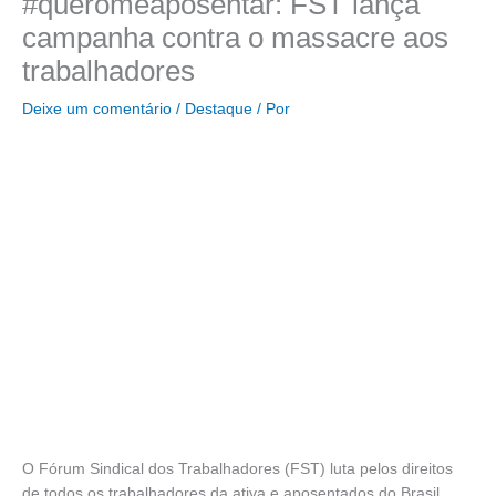
#queromeaposentar: FST lança
campanha contra o massacre aos
trabalhadores
Deixe um comentário
/
Destaque
/ Por
O Fórum Sindical dos Trabalhadores (FST) luta pelos direitos
de todos os trabalhadores da ativa e aposentados do Brasil.