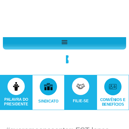
Ir
A
para
r
o
q
conteúdo
u
i
v
o
Search
s
PALAVRA DO
CONVÊNIOS E
FILIE-SE
SINDICATO
PRESIDENTE
BENEFÍCIOS