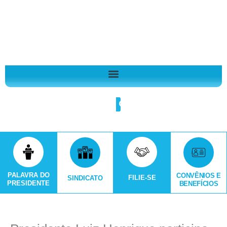
Ir
A
para
r
o
q
conteúdo
u
i
v
o
Search
s
PALAVRA DO
CONVÊNIOS E
FILIE-SE
SINDICATO
PRESIDENTE
BENEFÍCIOS