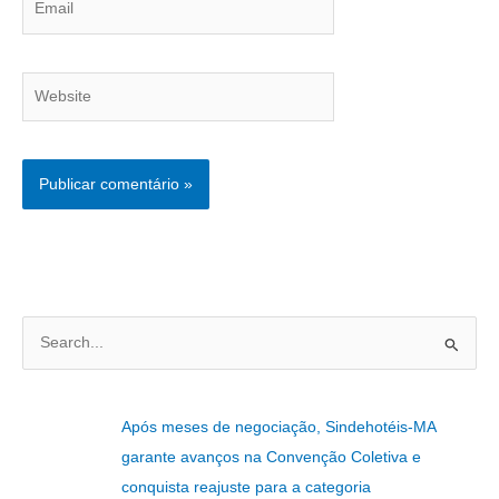
Website
P
e
s
Após meses de negociação, Sindehotéis-MA
q
garante avanços na Convenção Coletiva e
u
conquista reajuste para a categoria