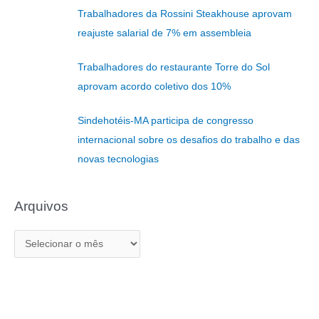
i
Trabalhadores da Rossini Steakhouse aprovam
s
reajuste salarial de 7% em assembleia
a
r
Trabalhadores do restaurante Torre do Sol
p
aprovam acordo coletivo dos 10%
o
r
Sindehotéis-MA participa de congresso
:
internacional sobre os desafios do trabalho e das
novas tecnologias
Arquivos