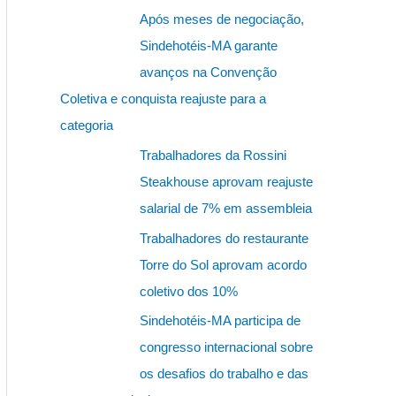
s
Após meses de negociação,
q
Sindehotéis-MA garante
u
avanços na Convenção
i
Coletiva e conquista reajuste para a
s
categoria
a
Trabalhadores da Rossini
r
Steakhouse aprovam reajuste
p
salarial de 7% em assembleia
o
Trabalhadores do restaurante
r
Torre do Sol aprovam acordo
:
coletivo dos 10%
Sindehotéis-MA participa de
congresso internacional sobre
os desafios do trabalho e das