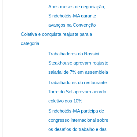
s
Após meses de negociação,
q
Sindehotéis-MA garante
u
avanços na Convenção
i
Coletiva e conquista reajuste para a
s
categoria
a
Trabalhadores da Rossini
r
Steakhouse aprovam reajuste
p
salarial de 7% em assembleia
o
Trabalhadores do restaurante
r
Torre do Sol aprovam acordo
:
coletivo dos 10%
Sindehotéis-MA participa de
congresso internacional sobre
os desafios do trabalho e das