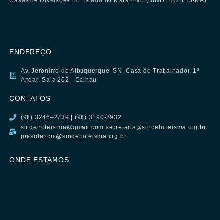
Casas de Diversões no Estado do Maranhão (SINDEHOTÉIS-MA)
ENDEREÇO
Av. Jerônimo de Albuquerque, SN, Casa do Trabalhador, 1º
Andar, Sala 202 - Calhau
CONTATOS
(98) 3246–2739 | (98) 3190-2932
sindehoteis.ma@gmail.com secretaria@sindehoteisma.org.br
presidencia@sindehoteisma.org.br
ONDE ESTAMOS