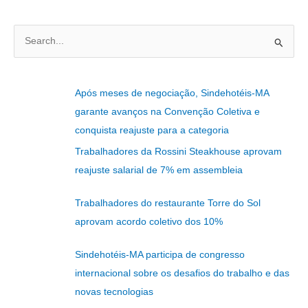
P
e
s
Após meses de negociação, Sindehotéis-MA
q
garante avanços na Convenção Coletiva e
u
conquista reajuste para a categoria
i
Trabalhadores da Rossini Steakhouse aprovam
s
reajuste salarial de 7% em assembleia
a
r
Trabalhadores do restaurante Torre do Sol
p
aprovam acordo coletivo dos 10%
o
r
Sindehotéis-MA participa de congresso
:
internacional sobre os desafios do trabalho e das
novas tecnologias