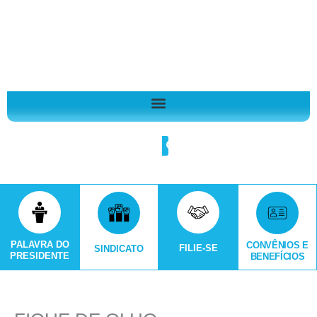
Ir
A
para
r
o
q
conteúdo
u
i
v
o
Search
s
PALAVRA DO
CONVÊNIOS E
FILIE-SE
SINDICATO
PRESIDENTE
BENEFÍCIOS