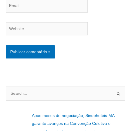
Email
Website
P
e
s
Após meses de negociação, Sindehotéis-MA
q
garante avanços na Convenção Coletiva e
u