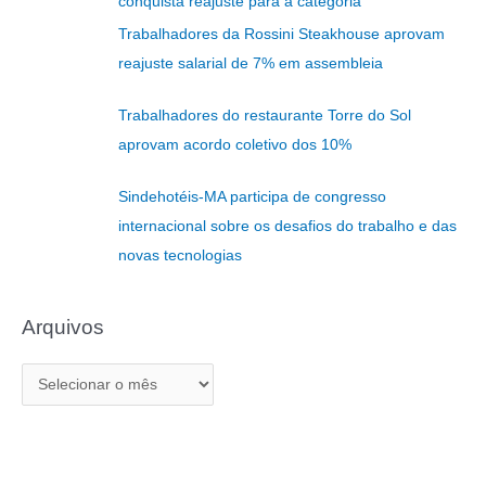
conquista reajuste para a categoria
i
Trabalhadores da Rossini Steakhouse aprovam
s
reajuste salarial de 7% em assembleia
a
r
Trabalhadores do restaurante Torre do Sol
p
aprovam acordo coletivo dos 10%
o
r
Sindehotéis-MA participa de congresso
:
internacional sobre os desafios do trabalho e das
novas tecnologias
Arquivos