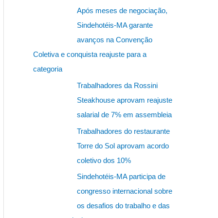
s
Após meses de negociação,
q
Sindehotéis-MA garante
u
avanços na Convenção
i
Coletiva e conquista reajuste para a
s
categoria
a
Trabalhadores da Rossini
r
Steakhouse aprovam reajuste
p
salarial de 7% em assembleia
o
Trabalhadores do restaurante
r
Torre do Sol aprovam acordo
:
coletivo dos 10%
Sindehotéis-MA participa de
congresso internacional sobre
os desafios do trabalho e das