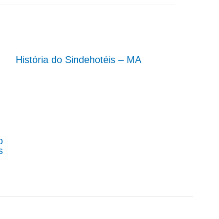
História do Sindehotéis – MA
o
s