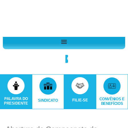
Ir
A
para
r
o
q
conteúdo
u
i
v
o
Search
s
PALAVRA DO
CONVÊNIOS E
FILIE-SE
SINDICATO
PRESIDENTE
BENEFÍCIOS