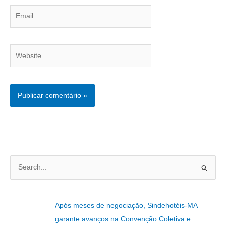
Email
Website
P
e
s
Após meses de negociação, Sindehotéis-MA
q
garante avanços na Convenção Coletiva e
u