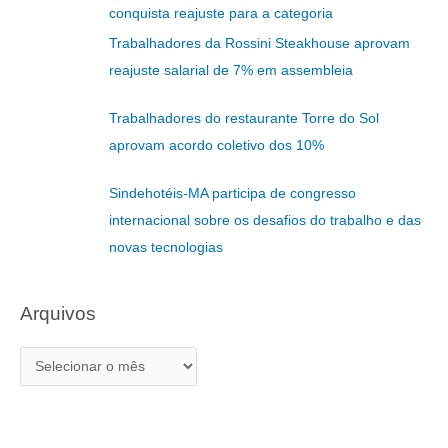
conquista reajuste para a categoria
i
Trabalhadores da Rossini Steakhouse aprovam
s
reajuste salarial de 7% em assembleia
a
r
Trabalhadores do restaurante Torre do Sol
p
aprovam acordo coletivo dos 10%
o
r
Sindehotéis-MA participa de congresso
:
internacional sobre os desafios do trabalho e das
novas tecnologias
Arquivos