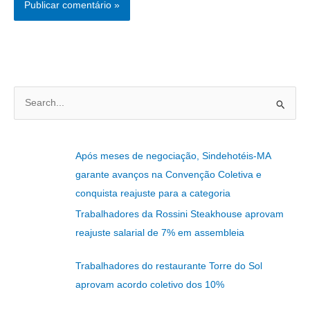
P
e
s
Após meses de negociação, Sindehotéis-MA
q
garante avanços na Convenção Coletiva e
u
conquista reajuste para a categoria
i
Trabalhadores da Rossini Steakhouse aprovam
s
reajuste salarial de 7% em assembleia
a
r
Trabalhadores do restaurante Torre do Sol
p
aprovam acordo coletivo dos 10%
o