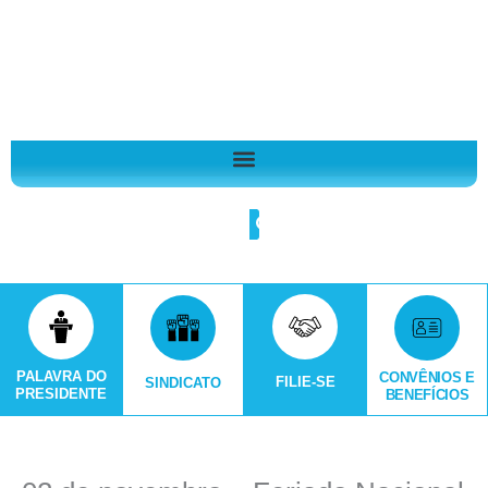
Ir
A
para
r
o
q
conteúdo
u
i
v
o
Search
s
PALAVRA DO
CONVÊNIOS E
FILIE-SE
SINDICATO
PRESIDENTE
BENEFÍCIOS