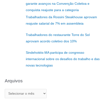
garante avanços na Convenção Coletiva e
u
conquista reajuste para a categoria
i
Trabalhadores da Rossini Steakhouse aprovam
s
reajuste salarial de 7% em assembleia
a
r
Trabalhadores do restaurante Torre do Sol
p
aprovam acordo coletivo dos 10%
o
r
Sindehotéis-MA participa de congresso
:
internacional sobre os desafios do trabalho e das
novas tecnologias
Arquivos