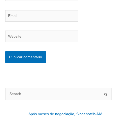
Email
Website
P
e
s
Após meses de negociação, Sindehotéis-MA
q