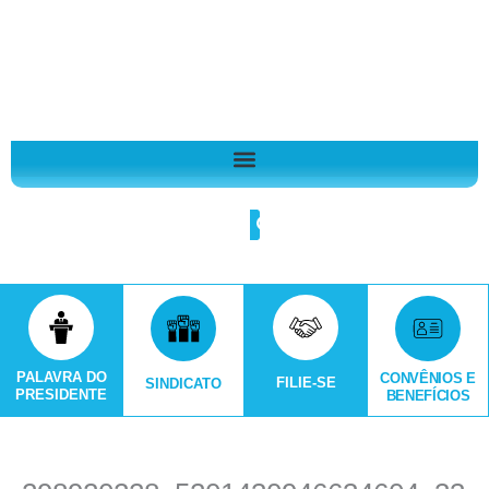
Ir
A
para
r
o
q
conteúdo
u
i
v
o
Search
s
PALAVRA DO
CONVÊNIOS E
FILIE-SE
SINDICATO
PRESIDENTE
BENEFÍCIOS