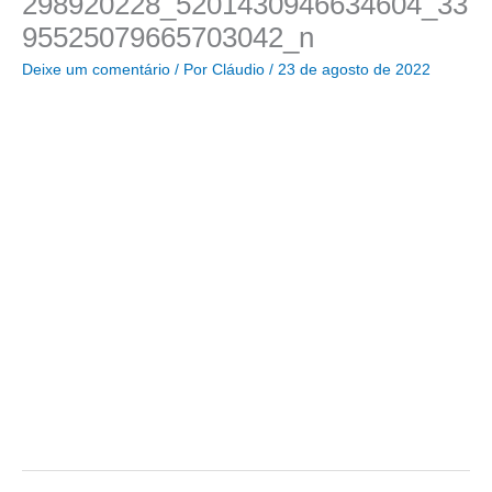
298920228_5201430946634604_33
95525079665703042_n
Deixe um comentário
/ Por
Cláudio
/
23 de agosto de 2022