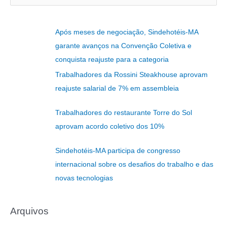
e
s
Após meses de negociação, Sindehotéis-MA
q
garante avanços na Convenção Coletiva e
u
conquista reajuste para a categoria
i
Trabalhadores da Rossini Steakhouse aprovam
s
reajuste salarial de 7% em assembleia
a
r
Trabalhadores do restaurante Torre do Sol
p
aprovam acordo coletivo dos 10%
o
r
Sindehotéis-MA participa de congresso
:
internacional sobre os desafios do trabalho e das
novas tecnologias
Arquivos