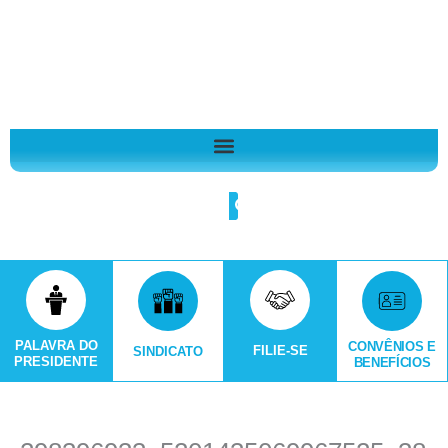
Ir
A
para
r
o
q
conteúdo
u
i
v
o
Search
s
PALAVRA DO
CONVÊNIOS E
FILIE-SE
SINDICATO
PRESIDENTE
BENEFÍCIOS