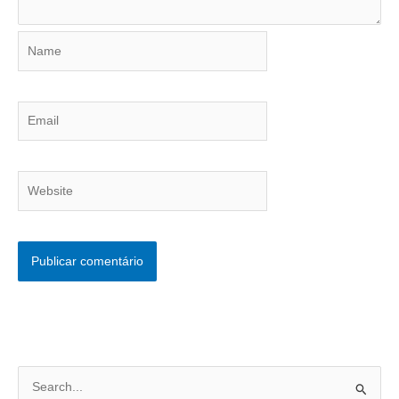
Name
Email
Website
P