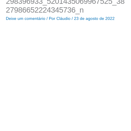
298396933_5201435069967525_38
27986652224345736_n
Deixe um comentário
/ Por
Cláudio
/
23 de agosto de 2022